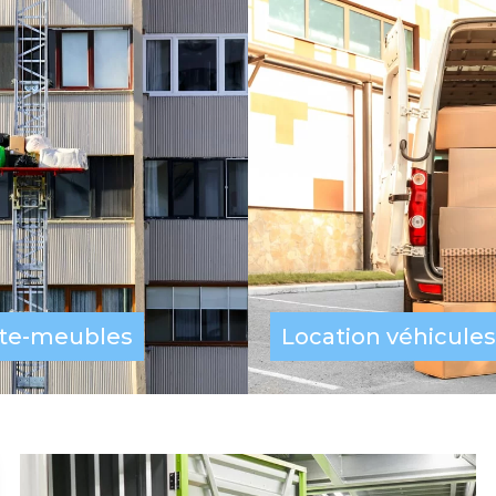
te-meubles
Location véhicules