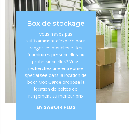
Box de stockage
Vous n’avez pas
suffisamment d’espace pour
ranger les meubles et les
fournitures personnelles ou
professionnelles? Vous
recherchez une entreprise
spécialisée dans la location de
box? MobiGarde propose la
location de boîtes de
rangement au meilleur prix
EN SAVOIR PLUS