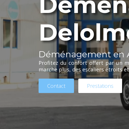
Démén
Delolm
Déménagement en A
Profitez du confort offert par un 
marche plus, des escaliers étroits et
Contact
Prestations