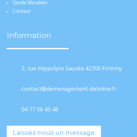
Garde Meubles
Contact
Information
2, rue Hippolyte Sauzéa 42700 Firminy
contact@demenagement-delolme.fr
04 77 56 45 48
Mentions Légales
Politique de Confidentialité
Plan du site
Création Site Internet | WEBILIKO |
Laissez-nous un message
Webdesign 842 Concept