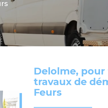
rs
Delolme, pour 
travaux de d
Feurs