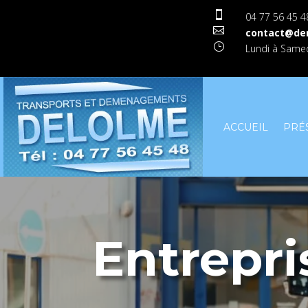

04 77 56 45 4

contact@de
}
Lundi à Samed
ACCUEIL
PRÉ
Entrepr