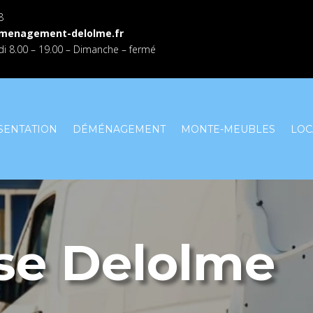
8
menagement-delolme.fr
i 8.00 – 19.00 – Dimanche – fermé
SENTATION
DÉMÉNAGEMENT
MONTE-MEUBLES
LOC
ise Delolme