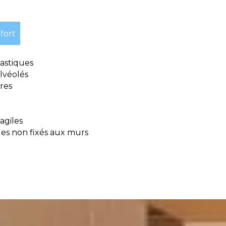
fort
lastiques
alvéolés
res
agiles
s non fixés aux murs