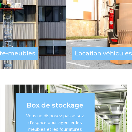
te-meubles
Location véhicules
Box de stockage
Vous ne disposez pas assez
d’espace pour agencer les
meubles et les fournitures