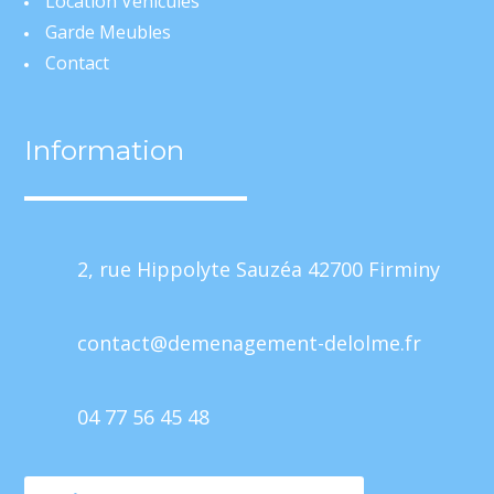
Location Véhicules
Garde Meubles
Contact
Information
2, rue Hippolyte Sauzéa 42700 Firminy
contact@demenagement-delolme.fr
04 77 56 45 48
Mentions Légales
Politique de Confidentialité
Plan du site
Création Site Internet | WEBILIKO |