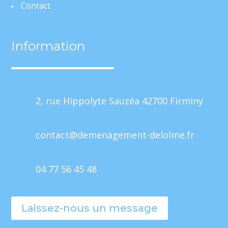
Contact
Information
2, rue Hippolyte Sauzéa 42700 Firminy
contact@demenagement-delolme.fr
04 77 56 45 48
Mentions Légales
Politique de Confidentialité
Plan du site
Création Site Internet | WEBILIKO |
Laissez-nous un message
Webdesign 842 Concept