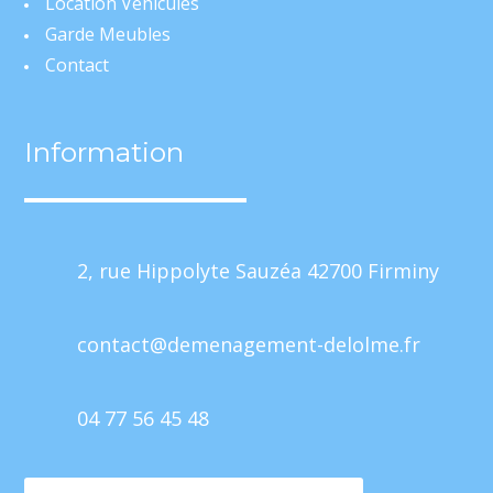
Location Véhicules
Garde Meubles
Contact
Information
2, rue Hippolyte Sauzéa 42700 Firminy
contact@demenagement-delolme.fr
04 77 56 45 48
Mentions Légales
Politique de Confidentialité
Plan du site
Création Site Internet | WEBILIKO |