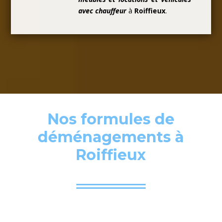
avec chauffeur
à
Roiffieux
.
Nos formules de
déménagements à
Roiffieux