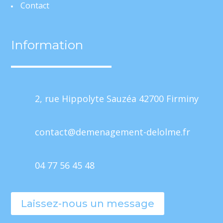
Contact
Information
2, rue Hippolyte Sauzéa 42700 Firminy
contact@demenagement-delolme.fr
04 77 56 45 48
Mentions Légales
Politique de Confidentialité
Plan du site
Création Site Internet | WEBILIKO |
Laissez-nous un message
Webdesign 842 Concept