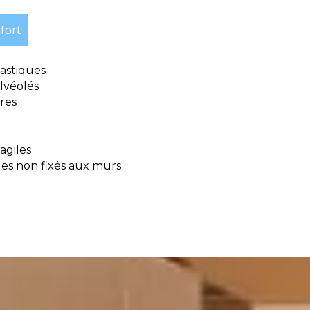
fort
lastiques
alvéolés
res
agiles
s non fixés aux murs