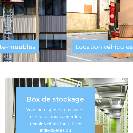
te-meubles
Location véhicules
Box de stockage
Vous ne disposez pas assez
d’espace pour ranger les
meubles et les fournitures
individuelles ou