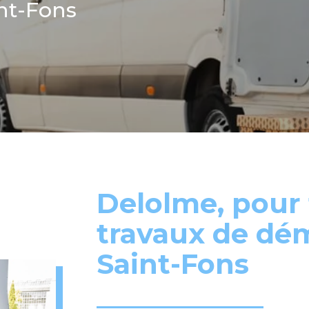
nt-Fons
Delolme, pour 
travaux de d
Saint-Fons