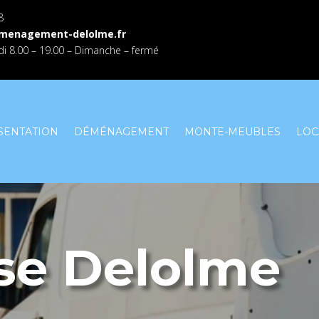
8
menagement-delolme.fr
i 8.00 – 19.00 – Dimanche – fermé
SENTATION
DÉMÉNAGEMENT
MONTE-MEUBLES
LOC
ise Delolme