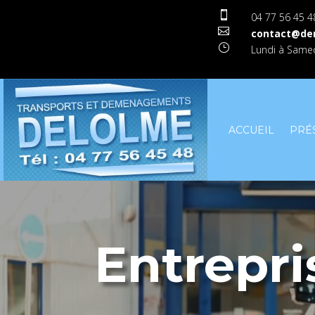

04 77 56 45 4

contact@de
}
Lundi à Samed
ACCUEIL
PRÉ
Entrepr