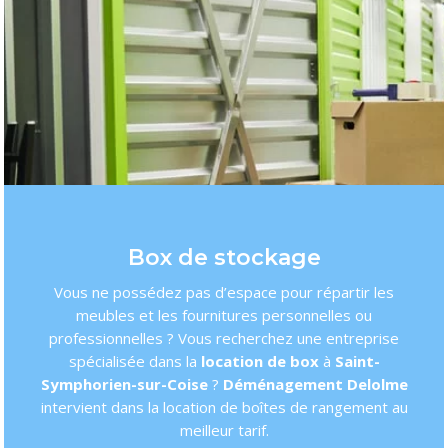
Box de stockage
Vous ne possédez pas d’espace pour répartir les
meubles et les fournitures personnelles ou
professionnelles ? Vous recherchez une entreprise
spécialisée dans la
location de box
à
Saint-
Symphorien-sur-Coise
?
Déménagement Delolme
intervient dans la location de boîtes de rangement au
meilleur tarif.