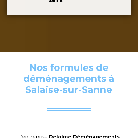
Sanne
.
Nos formules de
déménagements à
Salaise-sur-Sanne
L’entreprise
Delolme Déménagements