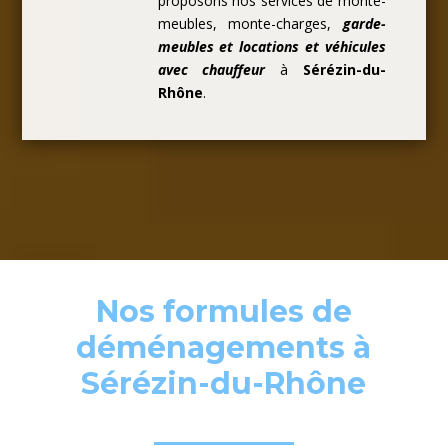
proposons nos services de monte-
meubles, monte-charges,
garde-
meubles et locations et véhicules
avec chauffeur
à
Sérézin-du-
Rhône
.
Nos formules de
déménagements à
Sérézin-du-Rhône