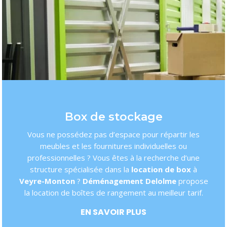
Box de stockage
Vous ne possédez pas d’espace pour répartir les
meubles et les fournitures individuelles ou
professionnelles ? Vous êtes à la recherche d’une
structure spécialisée dans la
location de box
à
Veyre-Monton
?
Déménagement Delolme
propose
la location de boîtes de rangement au meilleur tarif.
EN SAVOIR PLUS