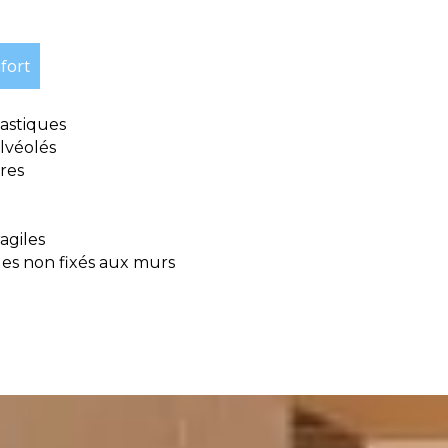
fort
lastiques
alvéolés
res
agiles
s non fixés aux murs