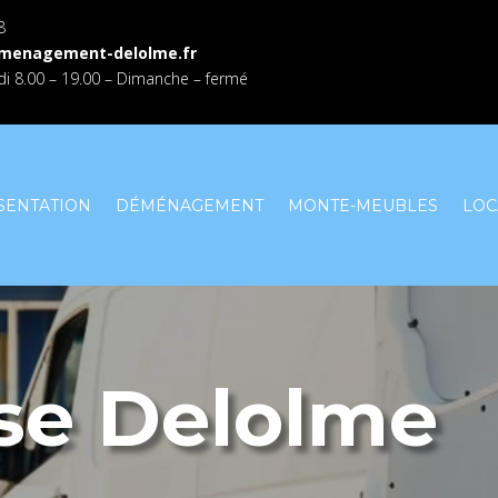
8
menagement-delolme.fr
i 8.00 – 19.00 – Dimanche – fermé
SENTATION
DÉMÉNAGEMENT
MONTE-MEUBLES
LOC
ise Delolme