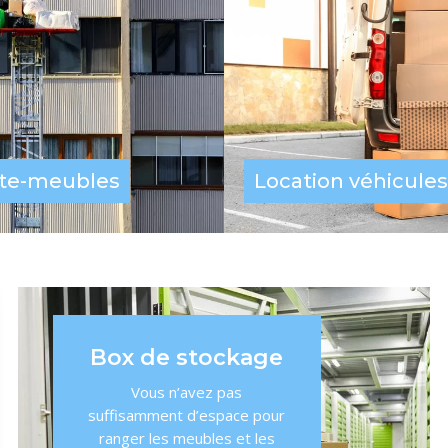
te-meubles
Location véhicules
Box de stockage
Vous n’avez pas
suffisamment d’espace pour
ranger les meubles et les