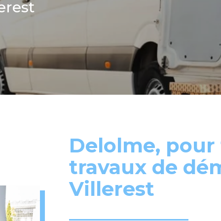
erest
Delolme, pour 
travaux de d
Villerest