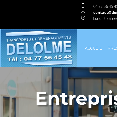

04 77 56 45 4

contact@de
}
Lundi à Samed
ACCUEIL
PRÉ
Entrepr