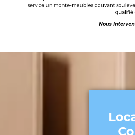
service un monte-meubles pouvant soulever 
qualifié
Nous interveno
Loc
Co