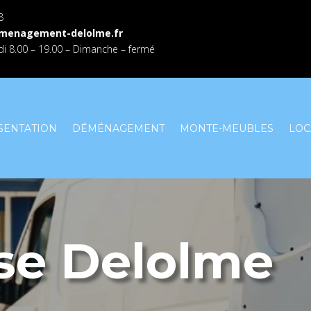
8
menagement-delolme.fr
i 8.00 – 19.00 – Dimanche – fermé
SENTATION
DÉMÉNAGEMENT
MONTE-MEUBLES
LOC
ise Delolme