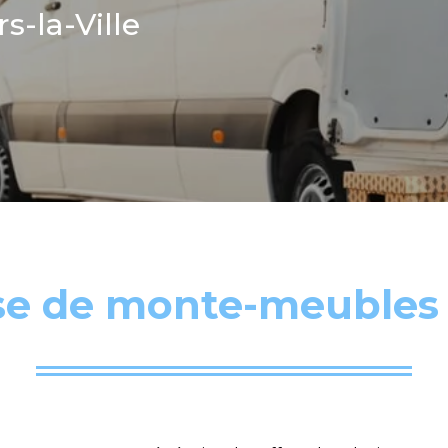
-la-Ville
se de monte-meubles à