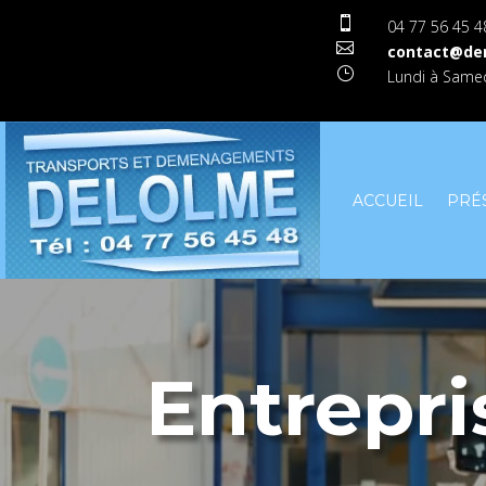

04 77 56 45 4

contact@de
}
Lundi à Samed
ACCUEIL
PRÉ
Entrepr