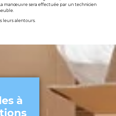
 La manœuvre sera effectuée par un technicien
meuble.
 leurs alentours.
es à
tions