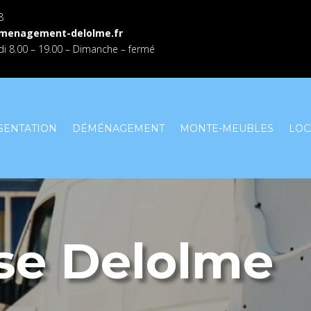
8
menagement-delolme.fr
i 8.00 – 19.00 – Dimanche – fermé
SENTATION
DÉMÉNAGEMENT
MONTE-MEUBLES
LOC
ise Delolme