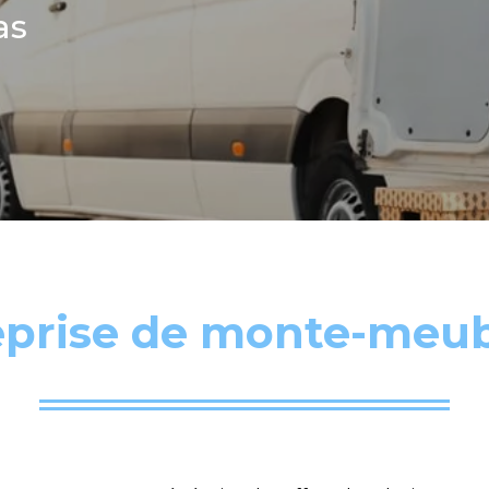
as
eprise de monte-meub