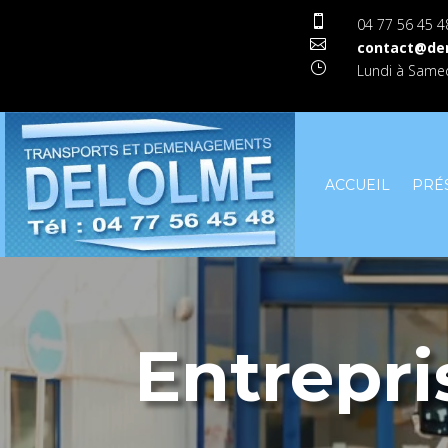

04 77 56 45 4

contact@de
}
Lundi à Samed
ACCUEIL
PRÉ
Entrepr