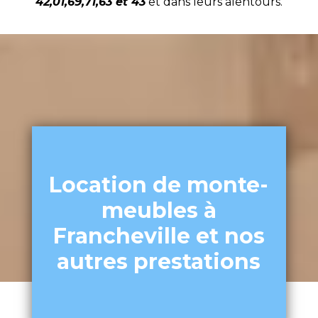
42,01,69,71,63 et 43
et dans leurs alentours.
Location de monte-
meubles à
Francheville et nos
autres prestations