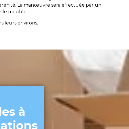
érénité. La manœuvre sera effectuée par un
er le meuble.
s leurs environs.
es à
tations