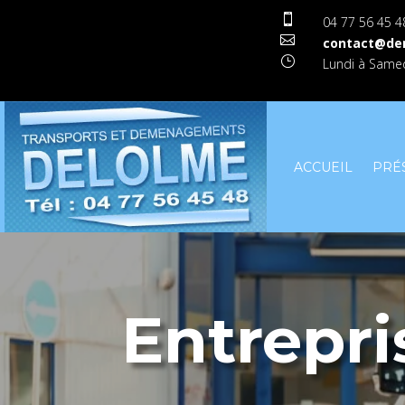

04 77 56 45 4

contact@de
}
Lundi à Samed
ACCUEIL
PRÉ
Entrepr