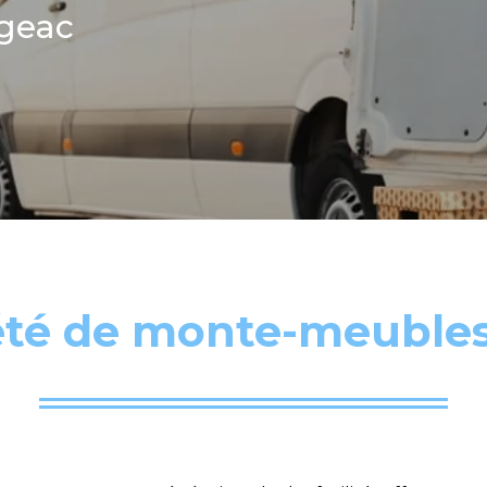
geac
été de monte-meuble