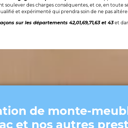
t soulever des charges conséquentes, et ce, en toute s
qualifié et expérimenté qui prendra soin de ne pas altér
çons sur les départements 42,01,69,71,63 et 43
et dan
ation de monte-meubl
c et nos autres pres