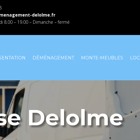
8
menagement-delolme.fr
i 8.00 – 19.00 – Dimanche – fermé
SENTATION
DÉMÉNAGEMENT
MONTE-MEUBLES
LOC
ise Delolme