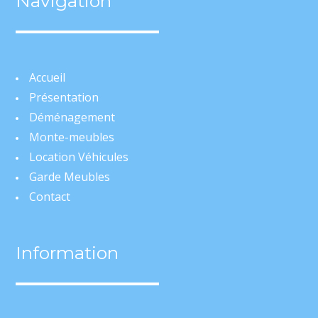
Navigation
Accueil
Présentation
Déménagement
Monte-meubles
Location Véhicules
Garde Meubles
Contact
Information
Mentions Légales
Politique de Confidentialité
Plan du site
Création Site Internet | WEBILIKO |