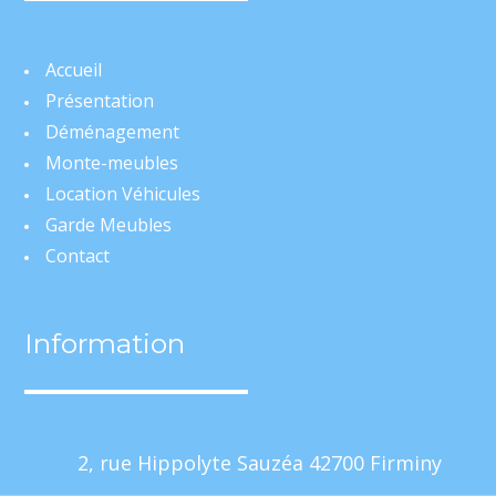
Accueil
Présentation
Déménagement
Monte-meubles
Location Véhicules
Garde Meubles
Contact
Information
Mentions Légales
Politique de Confidentialité
Plan du site
Création Site Internet | WEBILIKO |
Webdesign 842 Concept
2, rue Hippolyte Sauzéa 42700 Firminy