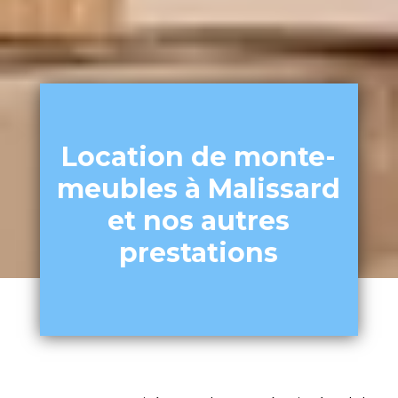
Location de monte-
meubles à Malissard
et nos autres
prestations