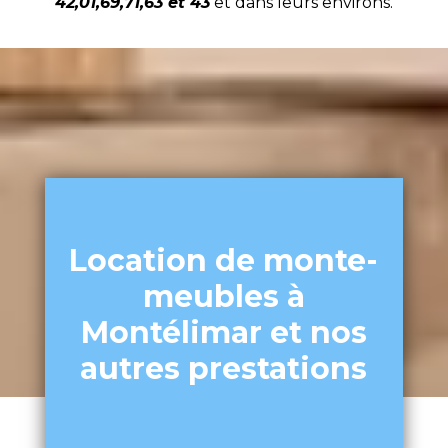
42,01,69,71,63 et 43
et dans leurs environs.
Location de monte-
meubles à
Montélimar et nos
autres prestations