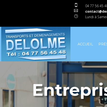

04 77 56 45 4

contact@de
}
Lundi à Samed
ACCUEIL
PRÉ
Entrepr