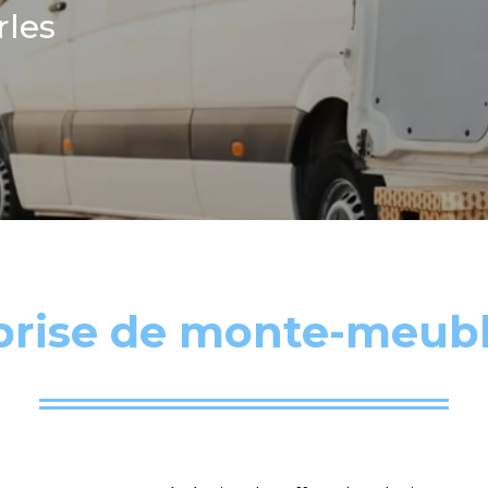
les
prise de monte-meubl