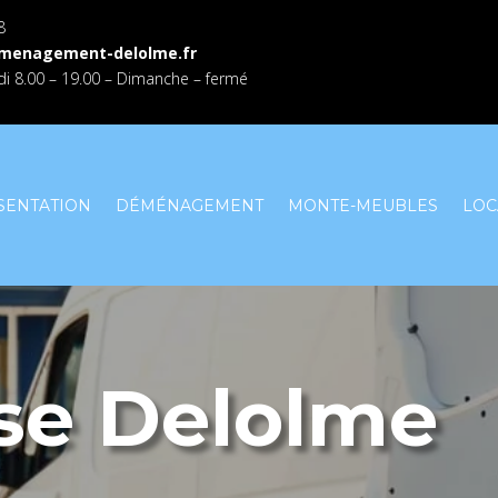
8
menagement-delolme.fr
i 8.00 – 19.00 – Dimanche – fermé
SENTATION
DÉMÉNAGEMENT
MONTE-MEUBLES
LOC
ise Delolme